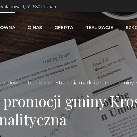
zekoladowa 4, 61-680 Poznań
ŁÓWNA
O NAS
OFERTA
REALIZACJE
SZK
na główna
Realizacje
Strategia marki i promocji gminy
 i promocji gminy Kr
nalityczna