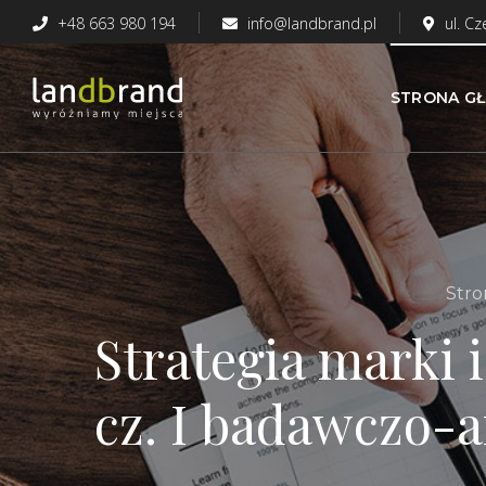
+48 663 980 194
info@landbrand.pl
ul. C
STRONA G
Stro
Strategia marki
cz. I badawczo-a