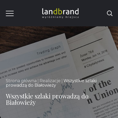
Strona główna
Realizacje
Wszystkie szlaki
prowadzą do Białowieży
Wszystkie szlaki prowadzą do
Białowieży