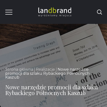
Strona główna
Realizacje
Nowe narzędzie
promocji dla szlaku Rybackiego Północnych
Kaszub
Nowe narzędzie promocji dla szlaku
Rybackiego Północnych Kaszub