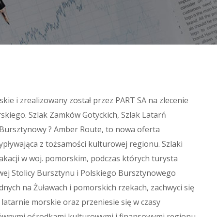
ie i zrealizowany został przez PART SA na zlecenie
iego. Szlak Zamków Gotyckich, Szlak Latarń
k Bursztynowy ? Amber Route, to nowa oferta
pływająca z tożsamości kulturowej regionu. Szlaki
kacji w woj. pomorskim, podczas których turysta
wej Stolicy Bursztynu i Polskiego Bursztynowego
ych na Żuławach i pomorskich rzekach, zachwyci się
 latarnie morskie oraz przeniesie się w czasy
głównymi ośrodkami kulturowymi i finansowymi regionu.