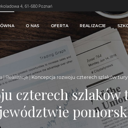
zekoladowa 4, 61-680 Poznań
ŁÓWNA
O NAS
OFERTA
REALIZACJE
SZK
a
Realizacje
Koncepcja rozwoju czterech szlaków tur
u czterech szlaków 
ojewództwie pomors