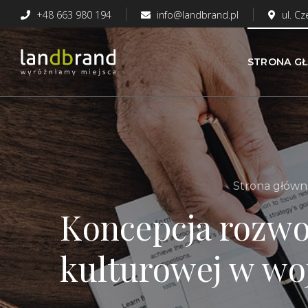
+48 663 980 194
info@landbrand.pl
ul. C
STRONA G
Strona główn
Koncepcja rozwoj
kulturowej w w