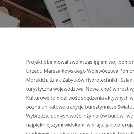
Projekt obejmował swoim zasięgiem woj. pomorsk
Urzędu Marszałkowskiego Województwa Pomorsk
Morskich, Szlak Zabytków Hydrotechniki i Szla
turystyczna województwa. Nowa, choć wprost wy
Kulturowe to możliwość spędzenia aktywnych wa
pozna unikatowe tradycje bursztynnicze Świato
Wybrzeża, pomysłowość inżynierów budowli wodn
najpiękniejszymi widokami w kraju, jakie oferują
średniowiecza, kiedy to zamki krzyżackie były 