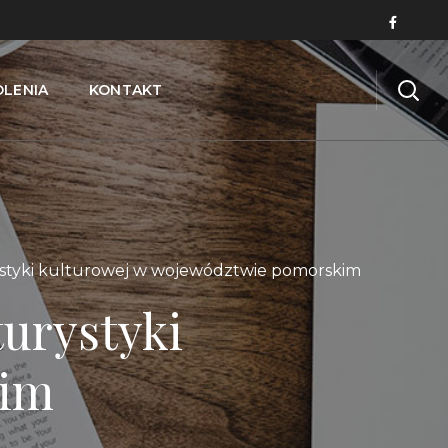
OLENIA
KONTAKT
ystyki kulturowej w województwie pomorskim
turystyki
kim